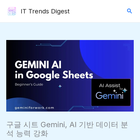
콘
검
IT Trends Digest
텐
색
츠
로
건
너
뛰
기
구글 시트 Gemini, AI 기반 데이터 분
석 능력 강화