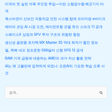
미국의 첫 실전 자폭 무인정 투입—이란 소형잠수함·해군기지 타
격
폭스바겐이 선보인 자동차급 안전 시스템 탑재 프리미엄 e바이크
메타의 코딩 AI 시장 도전, 에이전트형 모델 뮤즈 스파크 1.1 공개
스페이스X 상장과 SPV 투자 구조의 위험한 함정
생산성 끝판왕 로지텍 MX Master 3S 역대 최저가 할인 정보
델, 맥북 네오 정조준한 599달러 신형 XPS 13 공개
RAM 가격 급등에 대응하는 AMD의 과거 자산 활용 전략
AI는 왜 고블린에 집착하게 되었나: 오픈AI의 기묘한 학습 오류 사
건
검
색
대