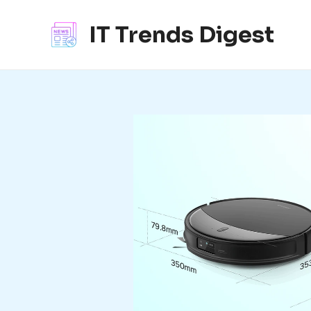
콘
텐
IT Trends Digest
츠
로
건
너
뛰
기