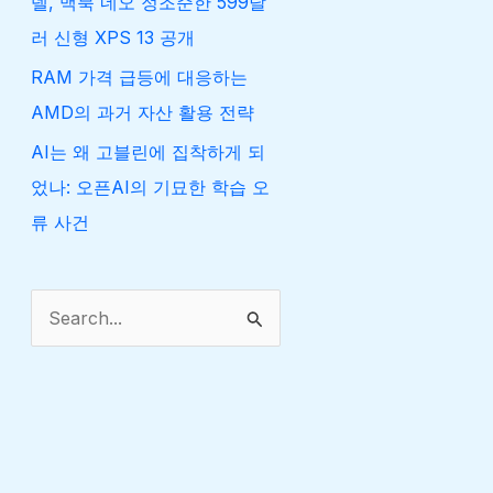
델, 맥북 네오 정조준한 599달
러 신형 XPS 13 공개
RAM 가격 급등에 대응하는
AMD의 과거 자산 활용 전략
AI는 왜 고블린에 집착하게 되
었나: 오픈AI의 기묘한 학습 오
류 사건
검
색
대
상