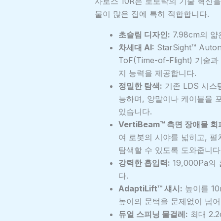
사로스 10R은 로보락의 기술 혁신
물이 많은 집에 특히 적합합니다.
초슬림 디자인:
7.98cm의 
차세대 AI:
StarSight™ Au
ToF(Time-of-Flight)
지 능력을 제공합니다.
정밀한 탐색:
기존 LDS 시스
능하며, 양말이나 케이블을 포
있습니다.
VertiBeam™ 측면 장애물 회
여 로봇의 시야를 넓히고, 
탐색할 수 있도록 도와줍니다
강력한 흡입력:
19,000Pa
다.
AdaptiLift™ 섀시:
높이를 10
높이의 문턱을 문제없이 넘어 
듀얼 스피닝 물걸레:
최대 2.