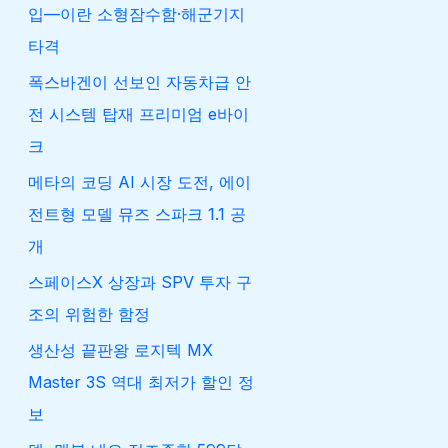
입—이란 소형잠수함·해군기지
타격
폭스바겐이 선보인 자동차급 안
전 시스템 탑재 프리미엄 e바이
크
메타의 코딩 AI 시장 도전, 에이
전트형 모델 뮤즈 스파크 1.1 공
개
스페이스X 상장과 SPV 투자 구
조의 위험한 함정
생산성 끝판왕 로지텍 MX
Master 3S 역대 최저가 할인 정
보