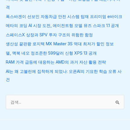
격
폭스바겐이 선보인 자동차급 안전 시스템 탑재 프리미엄 e바이크
메타의 코딩 AI 시장 도전, 에이전트형 모델 뮤즈 스파크 1.1 공개
스페이스X 상장과 SPV 투자 구조의 위험한 함정
생산성 끝판왕 로지텍 MX Master 3S 역대 최저가 할인 정보
델, 맥북 네오 정조준한 599달러 신형 XPS 13 공개
RAM 가격 급등에 대응하는 AMD의 과거 자산 활용 전략
AI는 왜 고블린에 집착하게 되었나: 오픈AI의 기묘한 학습 오류 사
건
검
색
대
상