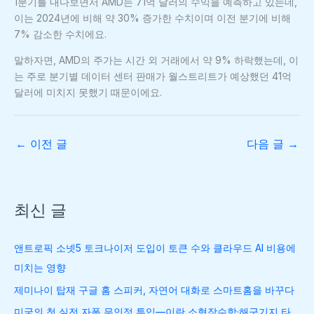
1분기를 내다보면서 AMD는 71억 달러의 수익을 예측하고 있는데,
이는 2024년에 비해 약 30% 증가한 수치이며 이전 분기에 비해
7% 감소한 수치에요.
말하자면, AMD의 주가는 시간 외 거래에서 약 9% 하락했는데, 이
는 주로 분기별 데이터 센터 판매가 월스트리트가 예상했던 41억
달러에 미치지 못했기 때문이에요.
←
이전 글
다음 글
→
최신 글
앤트로픽 소넷5 토크나이저 도입이 토큰 수와 클라우드 AI 비용에
미치는 영향
제미나이 탑재 구글 홈 스피커, 자연어 대화로 스마트홈을 바꾸다
미국의 첫 실전 자폭 무인정 투입—이란 소형잠수함·해군기지 타