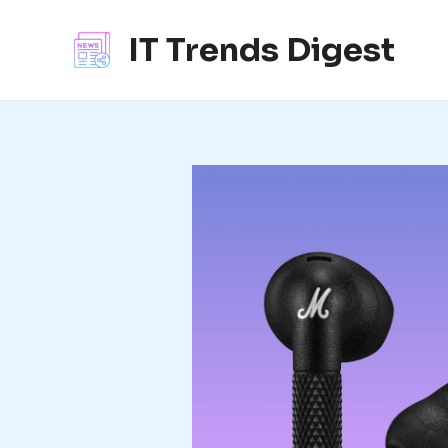
콘
텐
IT Trends Digest
츠
로
건
너
뛰
기