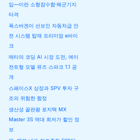
입—이란 소형잠수함·해군기지
타격
폭스바겐이 선보인 자동차급 안
전 시스템 탑재 프리미엄 e바이
크
메타의 코딩 AI 시장 도전, 에이
전트형 모델 뮤즈 스파크 1.1 공
개
스페이스X 상장과 SPV 투자 구
조의 위험한 함정
생산성 끝판왕 로지텍 MX
Master 3S 역대 최저가 할인 정
보