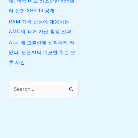
델, 맥북 네오 정조준한 599달
러 신형 XPS 13 공개
RAM 가격 급등에 대응하는
AMD의 과거 자산 활용 전략
AI는 왜 고블린에 집착하게 되
었나: 오픈AI의 기묘한 학습 오
류 사건
검
색
대
상