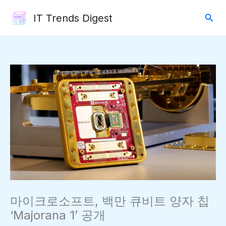
콘
검
IT Trends Digest
텐
색
츠
로
건
너
뛰
기
마이크로소프트, 백만 큐비트 양자 칩
‘Majorana 1’ 공개