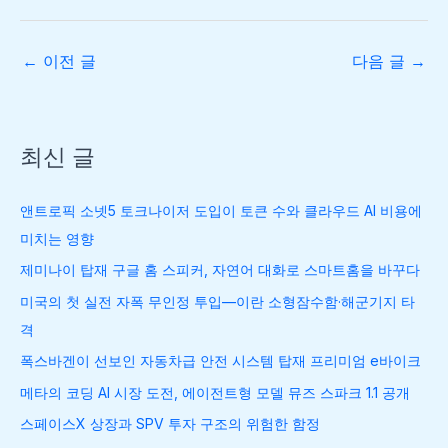
←
이전 글
다음 글
→
최신 글
앤트로픽 소넷5 토크나이저 도입이 토큰 수와 클라우드 AI 비용에
미치는 영향
제미나이 탑재 구글 홈 스피커, 자연어 대화로 스마트홈을 바꾸다
미국의 첫 실전 자폭 무인정 투입—이란 소형잠수함·해군기지 타
격
폭스바겐이 선보인 자동차급 안전 시스템 탑재 프리미엄 e바이크
메타의 코딩 AI 시장 도전, 에이전트형 모델 뮤즈 스파크 1.1 공개
스페이스X 상장과 SPV 투자 구조의 위험한 함정