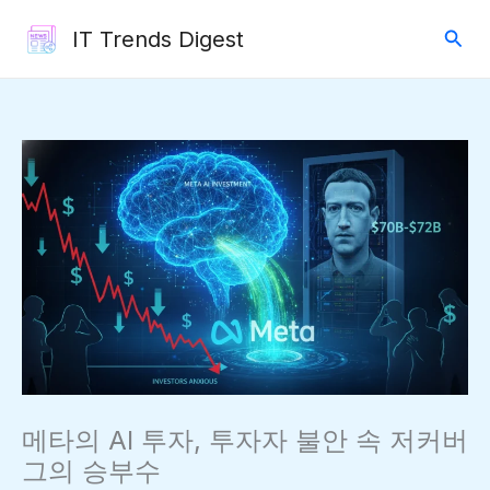
콘
검
IT Trends Digest
텐
색
츠
로
건
너
뛰
기
메타의 AI 투자, 투자자 불안 속 저커버
그의 승부수