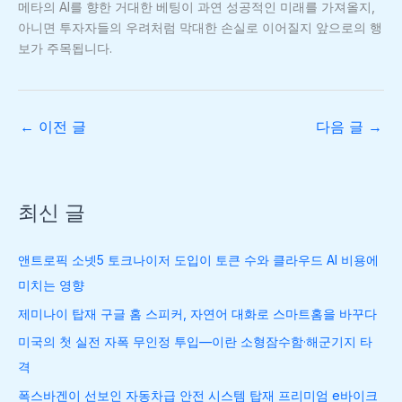
메타의 AI를 향한 거대한 베팅이 과연 성공적인 미래를 가져올지,
아니면 투자자들의 우려처럼 막대한 손실로 이어질지 앞으로의 행
보가 주목됩니다.
←
이전 글
다음 글
→
최신 글
앤트로픽 소넷5 토크나이저 도입이 토큰 수와 클라우드 AI 비용에
미치는 영향
제미나이 탑재 구글 홈 스피커, 자연어 대화로 스마트홈을 바꾸다
미국의 첫 실전 자폭 무인정 투입—이란 소형잠수함·해군기지 타
격
폭스바겐이 선보인 자동차급 안전 시스템 탑재 프리미엄 e바이크