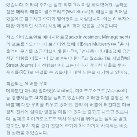
있습니다. 메타의 주가는 발표 직후 11% 이상 하락했어요. 놀라운
점은 메타의 매출이 월스트리트(Wall Street)의 예상치를 뛰어넘
었음에도 불구하고 주가가 떨어졌다는 사실입니다. 이는 AI 투자에
대한 회의적인 시각이 시장에 널리 퍼져 있음을 보여줍니다.
잭스 인베스트먼트 매니지먼트(Zacks Investment Management)
의 포트폴리오 매니저 브라이언 멀베리(Brian Mulberry)는 “총 지
출액이 우리를 조금 망설이게 한다”며, “언제쯤 대차대조표에 긍정
적인 영향을 미칠지 더 잘 보여줘야 한다”고 월스트리트 저널(Wall
Street Journal)에 전했습니다. 그는 메타가 막대한 지출을 투자
수익률(ROI)로 연결할 수 있을지에 대한 의문을 제기하고 있어요.
확산되는 AI 버블 우려
메타뿐만 아니라 알파벳(Alphabet), 마이크로소프트(Microsoft)
등 경쟁사들도 AI 지출을 늘리고 있습니다. 이러한 과열 경쟁은 ‘AI
버블’에 대한 우려를 키우고 있어요. 만약 이 버블이 터진다면 미국
경제 전체에 심각한 영향을 미칠 수 있다는 경고도 나오고 있습니
다. 실제로 마이크로소프트 역시 예상치를 뛰어넘는 실적을 발표
했지만, 투자 지출 증가 전망에 주가가 3% 가까이 하락하는 비슷
한 상황을 겪었습니다.