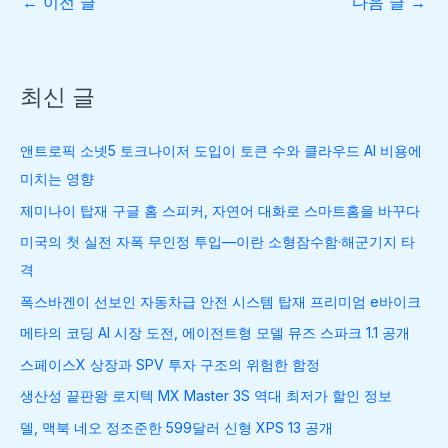
←
이전 글
다음 글
→
최신 글
앤트로픽 소넷5 토크나이저 도입이 토큰 수와 클라우드 AI 비용에
미치는 영향
제미나이 탑재 구글 홈 스피커, 자연어 대화로 스마트홈을 바꾸다
미국의 첫 실전 자폭 무인정 투입—이란 소형잠수함·해군기지 타
격
폭스바겐이 선보인 자동차급 안전 시스템 탑재 프리미엄 e바이크
메타의 코딩 AI 시장 도전, 에이전트형 모델 뮤즈 스파크 1.1 공개
스페이스X 상장과 SPV 투자 구조의 위험한 함정
생산성 끝판왕 로지텍 MX Master 3S 역대 최저가 할인 정보
델, 맥북 네오 정조준한 599달러 신형 XPS 13 공개