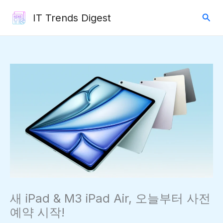
콘
검
IT Trends Digest
텐
색
츠
로
건
너
뛰
기
새 iPad & M3 iPad Air, 오늘부터 사전
예약 시작!