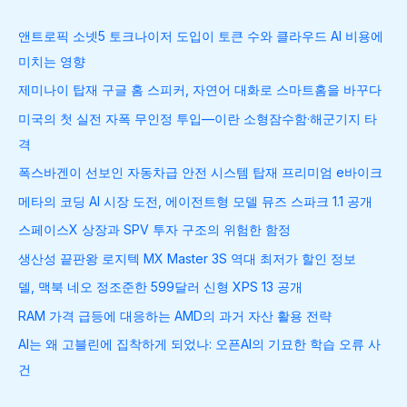
앤트로픽 소넷5 토크나이저 도입이 토큰 수와 클라우드 AI 비용에
미치는 영향
제미나이 탑재 구글 홈 스피커, 자연어 대화로 스마트홈을 바꾸다
미국의 첫 실전 자폭 무인정 투입—이란 소형잠수함·해군기지 타
격
폭스바겐이 선보인 자동차급 안전 시스템 탑재 프리미엄 e바이크
메타의 코딩 AI 시장 도전, 에이전트형 모델 뮤즈 스파크 1.1 공개
스페이스X 상장과 SPV 투자 구조의 위험한 함정
생산성 끝판왕 로지텍 MX Master 3S 역대 최저가 할인 정보
델, 맥북 네오 정조준한 599달러 신형 XPS 13 공개
RAM 가격 급등에 대응하는 AMD의 과거 자산 활용 전략
AI는 왜 고블린에 집착하게 되었나: 오픈AI의 기묘한 학습 오류 사
건