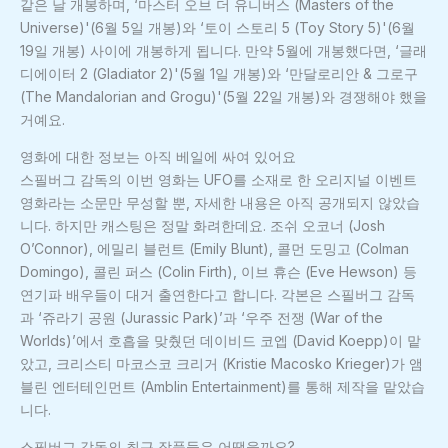
같은 날 개봉하며, ‘마스터 오브 더 유니버스 (Masters of the
Universe)'(6월 5일 개봉)와 ‘토이 스토리 5 (Toy Story 5)'(6월
19일 개봉) 사이에 개봉하게 됩니다. 만약 5월에 개봉했다면, ‘글래
디에이터 2 (Gladiator 2)'(5월 1일 개봉)와 ‘만달로리안 & 그로구
(The Mandalorian and Grogu)'(5월 22일 개봉)와 경쟁해야 했을
거예요.
영화에 대한 정보는 아직 베일에 싸여 있어요
스필버그 감독의 이번 영화는 UFO를 소재로 한 오리지널 이벤트
영화라는 소문만 무성할 뿐, 자세한 내용은 아직 공개되지 않았습
니다. 하지만 캐스팅은 정말 화려한데요. 조쉬 오코너 (Josh
O’Connor), 에밀리 블런트 (Emily Blunt), 콜먼 도밍고 (Colman
Domingo), 콜린 퍼스 (Colin Firth), 이브 휴슨 (Eve Hewson) 등
연기파 배우들이 대거 출연한다고 합니다. 각본은 스필버그 감독
과 ‘쥬라기 공원 (Jurassic Park)’과 ‘우주 전쟁 (War of the
Worlds)’에서 호흡을 맞췄던 데이비드 코엡 (David Koepp)이 맡
았고, 크리스티 마코스코 크리거 (Kristie Macosko Krieger)가 앰
블린 엔터테인먼트 (Amblin Entertainment)를 통해 제작을 맡았습
니다.
스필버그 감독의 최근 작품들은 어땠을까요?