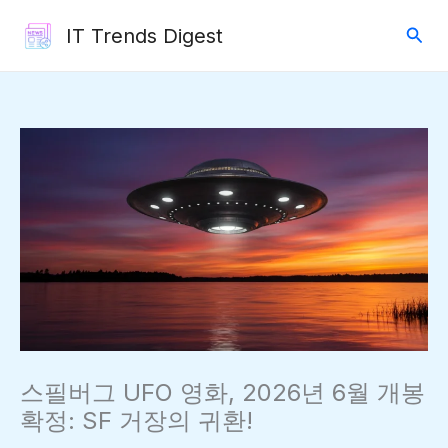
콘
검
IT Trends Digest
텐
색
츠
로
건
너
뛰
기
스필버그 UFO 영화, 2026년 6월 개봉
확정: SF 거장의 귀환!