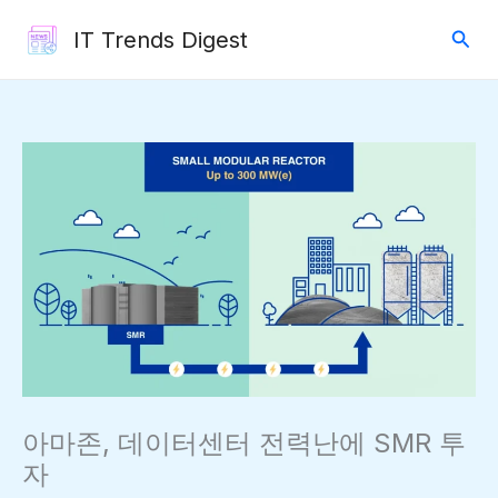
콘
검
IT Trends Digest
텐
색
츠
로
건
너
뛰
기
아마존, 데이터센터 전력난에 SMR 투
자