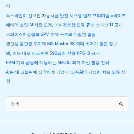
격
폭스바겐이 선보인 자동차급 안전 시스템 탑재 프리미엄 e바이크
메타의 코딩 AI 시장 도전, 에이전트형 모델 뮤즈 스파크 1.1 공개
스페이스X 상장과 SPV 투자 구조의 위험한 함정
생산성 끝판왕 로지텍 MX Master 3S 역대 최저가 할인 정보
델, 맥북 네오 정조준한 599달러 신형 XPS 13 공개
RAM 가격 급등에 대응하는 AMD의 과거 자산 활용 전략
AI는 왜 고블린에 집착하게 되었나: 오픈AI의 기묘한 학습 오류 사
건
검
색
대
상