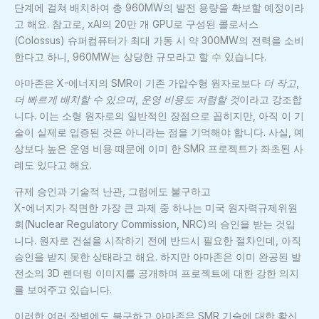
단계에 걸쳐 배치하여 총 960MW의 발전 용량을 확보할 예정이라
고 해요. 참고로, xAI의 20만 개 GPU로 구성된 콜로서스
(Colossus) 슈퍼컴퓨터가 최대 가동 시 약 300MW의 전력을 소비
한다고 하니, 960MW는 상당한 규모라고 할 수 있습니다.
아마존은 X-에너지의 SMR이 기존 가압수형 원자로보다
더 작고
,
더 빠르게 배치할 수 있으며
,
운영 비용도 저렴할 것
이라고 강조합
니다. 이는 소형 원자로의 일반적인 장점으로 꼽히지만, 아직 이 기
술이 실제로 입증된 것은 아니라는 점을 기억해야 합니다. 사실, 예
상보다 높은 운영 비용 때문에 이미 한 SMR 프로젝트가 좌초된 사
례도 있다고 해요.
규제 승인과 기술적 난관, 그럼에도 불구하고
X-에너지가 직면한 가장 큰 과제 중 하나는 미국 원자력규제위원
회(Nuclear Regulatory Commission, NRC)의 승인을 받는 것입
니다. 원자로 건설을 시작하기 전에 반드시 필요한 절차인데, 아직
승인을 받지 못한 상태라고 해요. 하지만 아마존은 이미 완공된 발
전소의 3D 렌더링 이미지를 공개하며 프로젝트에 대한 강한 의지
를 보여주고 있습니다.
이러한 여러 장벽에도 불구하고 아마존은 SMR 기술에 대한 확신