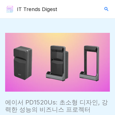
콘
검
IT Trends Digest
텐
색
츠
로
건
너
뛰
기
에이서 PD1520Us: 초소형 디자인, 강
력한 성능의 비즈니스 프로젝터