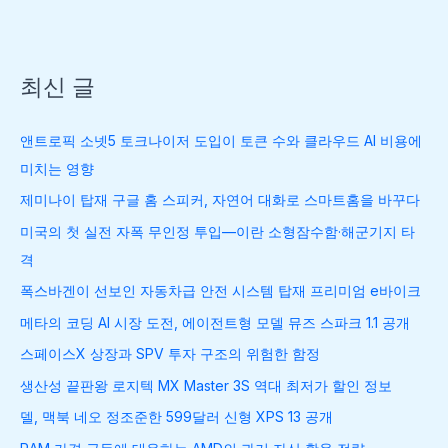
최신 글
앤트로픽 소넷5 토크나이저 도입이 토큰 수와 클라우드 AI 비용에
미치는 영향
제미나이 탑재 구글 홈 스피커, 자연어 대화로 스마트홈을 바꾸다
미국의 첫 실전 자폭 무인정 투입—이란 소형잠수함·해군기지 타
격
폭스바겐이 선보인 자동차급 안전 시스템 탑재 프리미엄 e바이크
메타의 코딩 AI 시장 도전, 에이전트형 모델 뮤즈 스파크 1.1 공개
스페이스X 상장과 SPV 투자 구조의 위험한 함정
생산성 끝판왕 로지텍 MX Master 3S 역대 최저가 할인 정보
델, 맥북 네오 정조준한 599달러 신형 XPS 13 공개