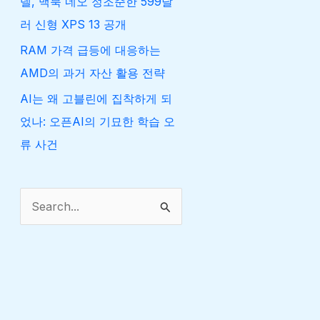
델, 맥북 네오 정조준한 599달
러 신형 XPS 13 공개
RAM 가격 급등에 대응하는
AMD의 과거 자산 활용 전략
AI는 왜 고블린에 집착하게 되
었나: 오픈AI의 기묘한 학습 오
류 사건
검
색
대
상