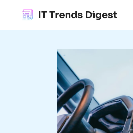
콘
텐
IT Trends Digest
츠
로
건
너
뛰
기