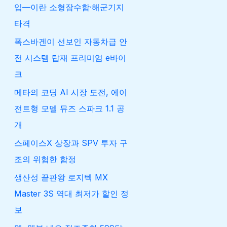
입—이란 소형잠수함·해군기지
타격
폭스바겐이 선보인 자동차급 안
전 시스템 탑재 프리미엄 e바이
크
메타의 코딩 AI 시장 도전, 에이
전트형 모델 뮤즈 스파크 1.1 공
개
스페이스X 상장과 SPV 투자 구
조의 위험한 함정
생산성 끝판왕 로지텍 MX
Master 3S 역대 최저가 할인 정
보