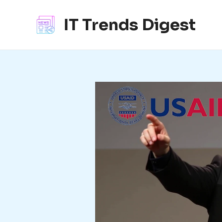
콘
텐
IT Trends Digest
츠
로
건
너
뛰
기