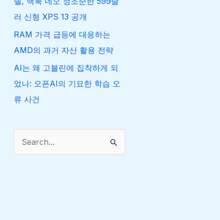
델, 맥북 네오 정조준한 599달
러 신형 XPS 13 공개
RAM 가격 급등에 대응하는
AMD의 과거 자산 활용 전략
AI는 왜 고블린에 집착하게 되
었나: 오픈AI의 기묘한 학습 오
류 사건
검
색
대
상