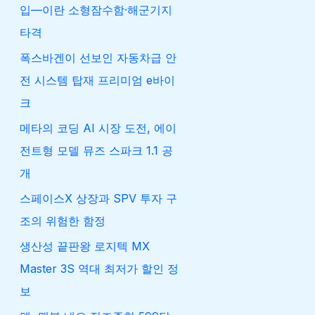
입—이란 소형잠수함·해군기지
타격
폭스바겐이 선보인 자동차급 안
전 시스템 탑재 프리미엄 e바이
크
메타의 코딩 AI 시장 도전, 에이
전트형 모델 뮤즈 스파크 1.1 공
개
스페이스X 상장과 SPV 투자 구
조의 위험한 함정
생산성 끝판왕 로지텍 MX
Master 3S 역대 최저가 할인 정
보