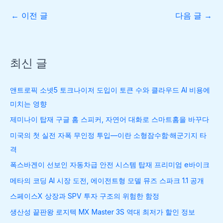
←
이전 글
다음 글
→
최신 글
앤트로픽 소넷5 토크나이저 도입이 토큰 수와 클라우드 AI 비용에
미치는 영향
제미나이 탑재 구글 홈 스피커, 자연어 대화로 스마트홈을 바꾸다
미국의 첫 실전 자폭 무인정 투입—이란 소형잠수함·해군기지 타
격
폭스바겐이 선보인 자동차급 안전 시스템 탑재 프리미엄 e바이크
메타의 코딩 AI 시장 도전, 에이전트형 모델 뮤즈 스파크 1.1 공개
스페이스X 상장과 SPV 투자 구조의 위험한 함정
생산성 끝판왕 로지텍 MX Master 3S 역대 최저가 할인 정보