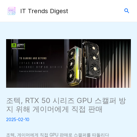
콘
검
IT Trends Digest
텐
색
츠
로
건
너
뛰
기
조텍, RTX 50 시리즈 GPU 스캘퍼 방
지 위해 게이머에게 직접 판매
2025-02-10
조텍, 게이머에게 직접 GPU 판매로 스캘퍼를 따돌리다