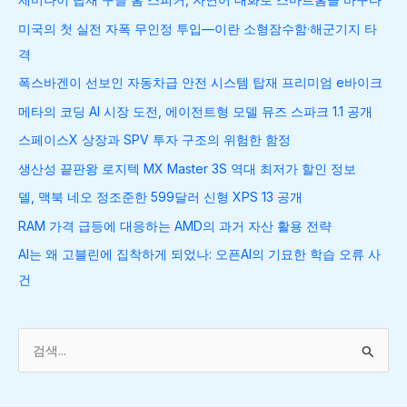
미국의 첫 실전 자폭 무인정 투입—이란 소형잠수함·해군기지 타
격
폭스바겐이 선보인 자동차급 안전 시스템 탑재 프리미엄 e바이크
메타의 코딩 AI 시장 도전, 에이전트형 모델 뮤즈 스파크 1.1 공개
스페이스X 상장과 SPV 투자 구조의 위험한 함정
생산성 끝판왕 로지텍 MX Master 3S 역대 최저가 할인 정보
델, 맥북 네오 정조준한 599달러 신형 XPS 13 공개
RAM 가격 급등에 대응하는 AMD의 과거 자산 활용 전략
AI는 왜 고블린에 집착하게 되었나: 오픈AI의 기묘한 학습 오류 사
건
검
색
대