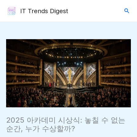
콘
검
IT Trends Digest
텐
색
츠
로
건
너
뛰
기
2025 아카데미 시상식: 놓칠 수 없는
순간, 누가 수상할까?