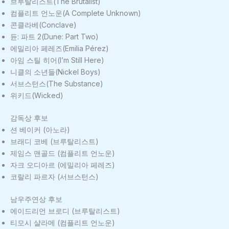
브루탈리스트(The Brutalist)
컴플리트 언노운(A Complete Unknown)
콘클라베(Conclave)
듄: 파트 2(Dune: Part Two)
에밀리아 페레즈(Emilia Pérez)
아임 스틸 히어(I’m Still Here)
니클의 소년들(Nickel Boys)
서브스턴스(The Substance)
위키드(Wicked)
감독상 후보
션 베이커 (아노라)
브래디 코베 (브루탈리스트)
제임스 맨골드 (컴플리트 언노운)
자크 오디아르 (에밀리아 페레즈)
코랄리 파르자 (서브스턴스)
남우주연상 후보
에이드리언 브로디 (브루탈리스트)
티모시 샬라메 (컴플리트 언노운)