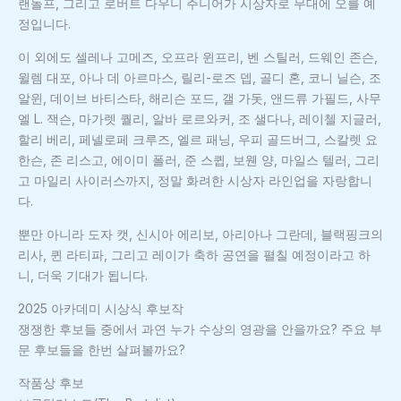
랜돌프, 그리고 로버트 다우니 주니어가 시상자로 무대에 오를 예
정입니다.
이 외에도 셀레나 고메즈, 오프라 윈프리, 벤 스틸러, 드웨인 존슨,
윌렘 대포, 아나 데 아르마스, 릴리-로즈 뎁, 골디 혼, 코니 닐슨, 조
알윈, 데이브 바티스타, 해리슨 포드, 갤 가돗, 앤드류 가필드, 사무
엘 L. 잭슨, 마가렛 퀄리, 알바 로르와커, 조 샐다나, 레이첼 지글러,
할리 베리, 페넬로페 크루즈, 엘르 패닝, 우피 골드버그, 스칼렛 요
한슨, 존 리스고, 에이미 폴러, 준 스큅, 보웬 양, 마일스 텔러, 그리
고 마일리 사이러스까지, 정말 화려한 시상자 라인업을 자랑합니
다.
뿐만 아니라 도자 캣, 신시아 에리보, 아리아나 그란데, 블랙핑크의
리사, 퀸 라티파, 그리고 레이가 축하 공연을 펼칠 예정이라고 하
니, 더욱 기대가 됩니다.
2025 아카데미 시상식 후보작
쟁쟁한 후보들 중에서 과연 누가 수상의 영광을 안을까요? 주요 부
문 후보들을 한번 살펴볼까요?
작품상 후보