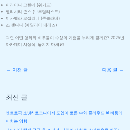
아리아나 그란데 (위키드)
펠리시티 존스 (브루탈리스트)
이사벨라 로셀리니 (콘클라베)
조 샐다나 (에밀리아 페레즈)
과연 어떤 영화와 배우들이 수상의 기쁨을 누리게 될까요? 2025년
아카데미 시상식, 놓치지 마세요!
←
이전 글
다음 글
→
최신 글
앤트로픽 소넷5 토크나이저 도입이 토큰 수와 클라우드 AI 비용에
미치는 영향
제미나이 탑재 구글 홈 스피커, 자연어 대화로 스마트홈을 바꾸다