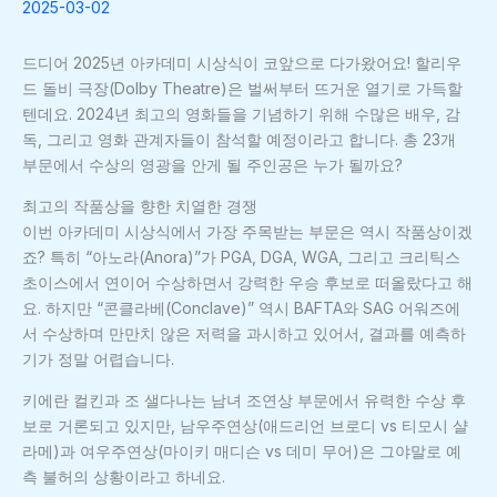
2025-03-02
드디어 2025년 아카데미 시상식이 코앞으로 다가왔어요! 할리우
드 돌비 극장(Dolby Theatre)은 벌써부터 뜨거운 열기로 가득할
텐데요. 2024년 최고의 영화들을 기념하기 위해 수많은 배우, 감
독, 그리고 영화 관계자들이 참석할 예정이라고 합니다. 총 23개
부문에서 수상의 영광을 안게 될 주인공은 누가 될까요?
최고의 작품상을 향한 치열한 경쟁
이번 아카데미 시상식에서 가장 주목받는 부문은 역시 작품상이겠
죠? 특히 “아노라(Anora)”가 PGA, DGA, WGA, 그리고 크리틱스
초이스에서 연이어 수상하면서 강력한 우승 후보로 떠올랐다고 해
요. 하지만 “콘클라베(Conclave)” 역시 BAFTA와 SAG 어워즈에
서 수상하며 만만치 않은 저력을 과시하고 있어서, 결과를 예측하
기가 정말 어렵습니다.
키에란 컬킨과 조 샐다나는 남녀 조연상 부문에서 유력한 수상 후
보로 거론되고 있지만, 남우주연상(애드리언 브로디 vs 티모시 샬
라메)과 여우주연상(마이키 매디슨 vs 데미 무어)은 그야말로 예
측 불허의 상황이라고 하네요.