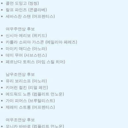
콜먼 도밍고 (씽씽)
랄프 파인즈 (콘클라베)
세바스찬 스탠 (어프렌티스)
여우주연상 후보
신시아 에리보 (위키드)
카를라 소피아 가스콘 (에밀리아 페레즈)
마이키 매디슨 (아노라)
데미 무어 (서브스턴스)
페르난다 토히스 (아임 스틸 히어)
남우조연상 후보
유리 보리소프 (아노라)
키어런 컬킨 (리얼 페인)
에드워드 노튼 (컴플리트 언노운)
가이 피어스 (브루탈리스트)
제레미 스트롱 (어프렌티스)
여우조연상 후보
모니카 바바로 (컴플리트 언노운)