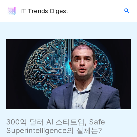
콘
검
IT Trends Digest
텐
색
츠
로
건
너
뛰
기
300억 달러 AI 스타트업, Safe
Superintelligence의 실체는?