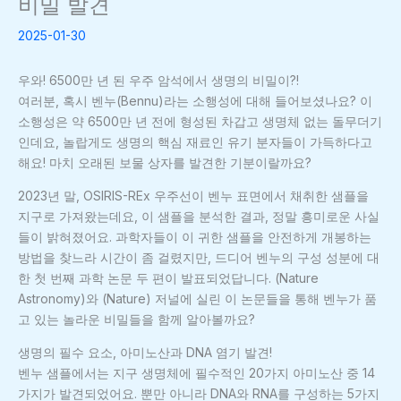
비밀 발견
2025-01-30
우와! 6500만 년 된 우주 암석에서 생명의 비밀이?!
여러분, 혹시 벤누(Bennu)라는 소행성에 대해 들어보셨나요? 이
소행성은 약 6500만 년 전에 형성된 차갑고 생명체 없는 돌무더기
인데요, 놀랍게도 생명의 핵심 재료인 유기 분자들이 가득하다고
해요! 마치 오래된 보물 상자를 발견한 기분이랄까요?
2023년 말, OSIRIS-REx 우주선이 벤누 표면에서 채취한 샘플을
지구로 가져왔는데요, 이 샘플을 분석한 결과, 정말 흥미로운 사실
들이 밝혀졌어요. 과학자들이 이 귀한 샘플을 안전하게 개봉하는
방법을 찾느라 시간이 좀 걸렸지만, 드디어 벤누의 구성 성분에 대
한 첫 번째 과학 논문 두 편이 발표되었답니다. (Nature
Astronomy)와 (Nature) 저널에 실린 이 논문들을 통해 벤누가 품
고 있는 놀라운 비밀들을 함께 알아볼까요?
생명의 필수 요소, 아미노산과 DNA 염기 발견!
벤누 샘플에서는 지구 생명체에 필수적인 20가지 아미노산 중 14
가지가 발견되었어요. 뿐만 아니라 DNA와 RNA를 구성하는 5가지