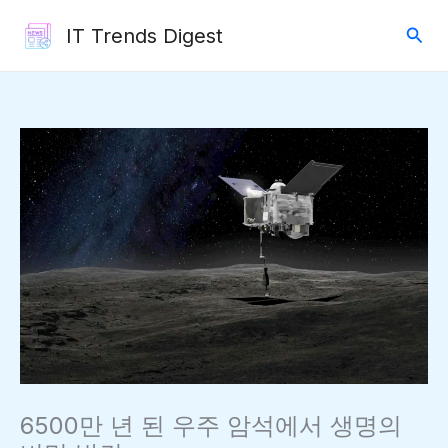
콘
검
IT Trends Digest
텐
색
츠
로
건
너
뛰
기
6500만 년 된 우주 암석에서 생명의