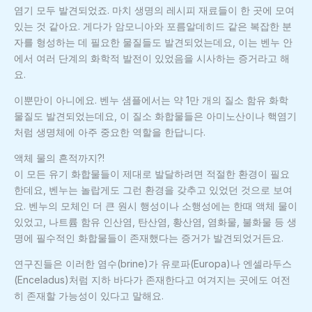
염기 모두 발견되었죠. 마치 생명의 레시피 재료들이 한 곳에 모여
있는 것 같아요. 게다가 암모니아와 포름알데히드 같은 복잡한 분
자를 형성하는 데 필요한 물질들도 발견되었는데요, 이는 벤누 안
에서 여러 단계의 화학적 발전이 있었음을 시사하는 증거라고 해
요.
이뿐만이 아니에요. 벤누 샘플에서는 약 1만 개의 질소 함유 화학
물질도 발견되었는데요, 이 질소 화합물들은 아미노산이나 핵염기
처럼 생명체에 아주 중요한 역할을 한답니다.
액체 물의 흔적까지?!
이 모든 유기 화합물들이 제대로 발달하려면 적절한 환경이 필요
한데요, 벤누는 놀랍게도 그런 환경을 갖추고 있었던 것으로 보여
요. 벤누의 모체인 더 큰 원시 행성이나 소행성에는 한때 액체 물이
있었고, 나트륨 함유 인산염, 탄산염, 황산염, 염화물, 불화물 등 생
명에 필수적인 화합물들이 존재했다는 증거가 발견되었거든요.
연구진들은 이러한 염수(brine)가 유로파(Europa)나 엔셀라두스
(Enceladus)처럼 지하 바다가 존재한다고 여겨지는 곳에도 여전
히 존재할 가능성이 있다고 말해요.