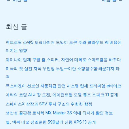
최신 글
앤트로픽 소넷5 토크나이저 도입이 토큰 수와 클라우드 AI 비용에
미치는 영향
제미나이 탑재 구글 홈 스피커, 자연어 대화로 스마트홈을 바꾸다
미국의 첫 실전 자폭 무인정 투입—이란 소형잠수함·해군기지 타
격
폭스바겐이 선보인 자동차급 안전 시스템 탑재 프리미엄 e바이크
메타의 코딩 AI 시장 도전, 에이전트형 모델 뮤즈 스파크 1.1 공개
스페이스X 상장과 SPV 투자 구조의 위험한 함정
생산성 끝판왕 로지텍 MX Master 3S 역대 최저가 할인 정보
델, 맥북 네오 정조준한 599달러 신형 XPS 13 공개