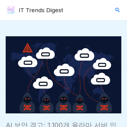
콘
검
IT Trends Digest
텐
색
츠
로
건
너
뛰
기
AI 보안 경고: 1,100개 올라마 서버 인