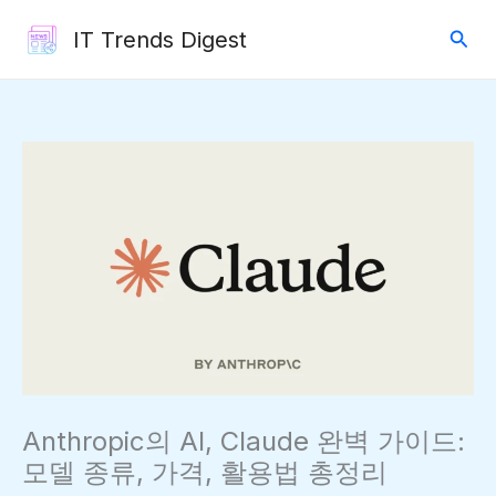
콘
검
IT Trends Digest
텐
색
츠
로
건
너
뛰
기
Anthropic의 AI, Claude 완벽 가이드:
모델 종류, 가격, 활용법 총정리