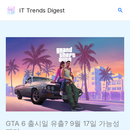
콘
검
IT Trends Digest
텐
색
츠
로
건
너
뛰
기
GTA 6 출시일 유출? 9월 17일 가능성