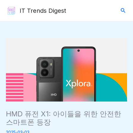
콘
검
IT Trends Digest
텐
색
츠
로
건
너
뛰
기
HMD 퓨전 X1: 아이들을 위한 안전한
스마트폰 등장
2025-03-03