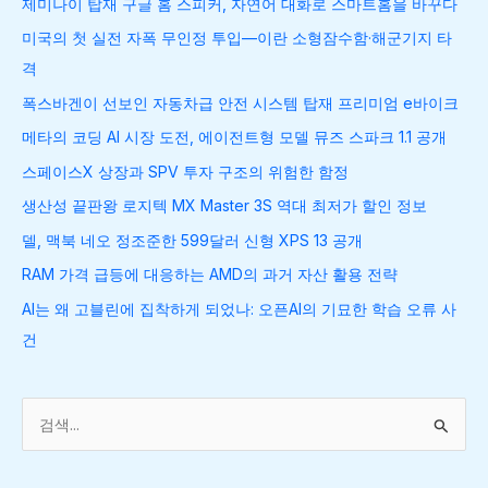
제미나이 탑재 구글 홈 스피커, 자연어 대화로 스마트홈을 바꾸다
미국의 첫 실전 자폭 무인정 투입—이란 소형잠수함·해군기지 타
격
폭스바겐이 선보인 자동차급 안전 시스템 탑재 프리미엄 e바이크
메타의 코딩 AI 시장 도전, 에이전트형 모델 뮤즈 스파크 1.1 공개
스페이스X 상장과 SPV 투자 구조의 위험한 함정
생산성 끝판왕 로지텍 MX Master 3S 역대 최저가 할인 정보
델, 맥북 네오 정조준한 599달러 신형 XPS 13 공개
RAM 가격 급등에 대응하는 AMD의 과거 자산 활용 전략
AI는 왜 고블린에 집착하게 되었나: 오픈AI의 기묘한 학습 오류 사
건
검
색