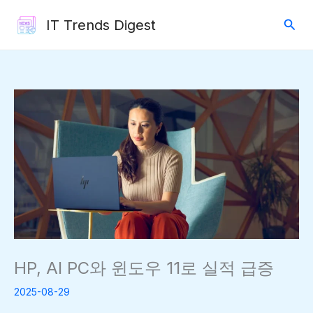
콘
검
IT Trends Digest
텐
색
츠
로
건
너
뛰
기
HP, AI PC와 윈도우 11로 실적 급증
2025-08-29