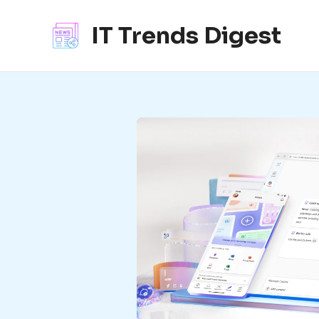
콘
텐
IT Trends Digest
츠
로
건
너
뛰
기