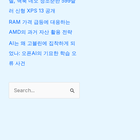
델, 맥북 네오 정조준한 599달
러 신형 XPS 13 공개
RAM 가격 급등에 대응하는
AMD의 과거 자산 활용 전략
AI는 왜 고블린에 집착하게 되
었나: 오픈AI의 기묘한 학습 오
류 사건
검
색
대
상