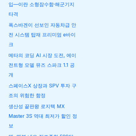
입—이란 소형잠수함·해군기지
타격
폭스바겐이 선보인 자동차급 안
전 시스템 탑재 프리미엄 e바이
크
메타의 코딩 AI 시장 도전, 에이
전트형 모델 뮤즈 스파크 1.1 공
개
스페이스X 상장과 SPV 투자 구
조의 위험한 함정
생산성 끝판왕 로지텍 MX
Master 3S 역대 최저가 할인 정
보