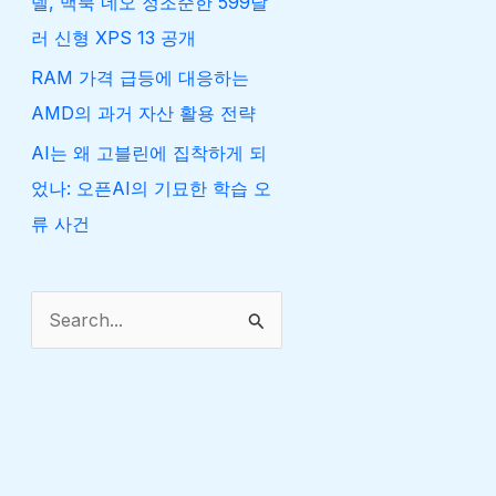
델, 맥북 네오 정조준한 599달
러 신형 XPS 13 공개
RAM 가격 급등에 대응하는
AMD의 과거 자산 활용 전략
AI는 왜 고블린에 집착하게 되
었나: 오픈AI의 기묘한 학습 오
류 사건
검
색
대
상