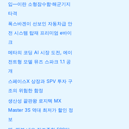
입—이란 소형잠수함·해군기지
타격
폭스바겐이 선보인 자동차급 안
전 시스템 탑재 프리미엄 e바이
크
메타의 코딩 AI 시장 도전, 에이
전트형 모델 뮤즈 스파크 1.1 공
개
스페이스X 상장과 SPV 투자 구
조의 위험한 함정
생산성 끝판왕 로지텍 MX
Master 3S 역대 최저가 할인 정
보