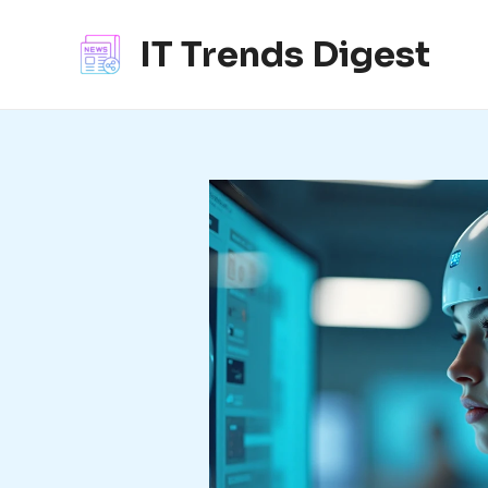
콘
텐
IT Trends Digest
츠
로
건
너
뛰
기