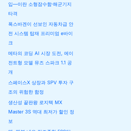
입—이란 소형잠수함·해군기지
타격
폭스바겐이 선보인 자동차급 안
전 시스템 탑재 프리미엄 e바이
크
메타의 코딩 AI 시장 도전, 에이
전트형 모델 뮤즈 스파크 1.1 공
개
스페이스X 상장과 SPV 투자 구
조의 위험한 함정
생산성 끝판왕 로지텍 MX
Master 3S 역대 최저가 할인 정
보