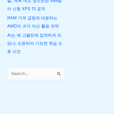
델, 맥북 네오 정조준한 599달
러 신형 XPS 13 공개
RAM 가격 급등에 대응하는
AMD의 과거 자산 활용 전략
AI는 왜 고블린에 집착하게 되
었나: 오픈AI의 기묘한 학습 오
류 사건
검
색
대
상