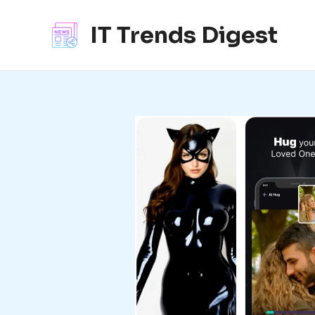
콘
텐
IT Trends Digest
츠
로
건
너
뛰
기