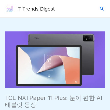
콘
검
IT Trends Digest
텐
색
츠
로
건
너
뛰
기
TCL NXTPaper 11 Plus: 눈이 편한 AI
태블릿 등장