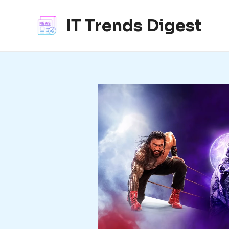
콘
텐
IT Trends Digest
츠
로
건
너
뛰
기