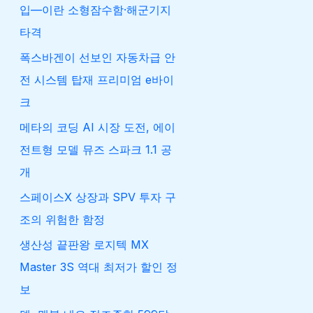
입—이란 소형잠수함·해군기지
타격
폭스바겐이 선보인 자동차급 안
전 시스템 탑재 프리미엄 e바이
크
메타의 코딩 AI 시장 도전, 에이
전트형 모델 뮤즈 스파크 1.1 공
개
스페이스X 상장과 SPV 투자 구
조의 위험한 함정
생산성 끝판왕 로지텍 MX
Master 3S 역대 최저가 할인 정
보