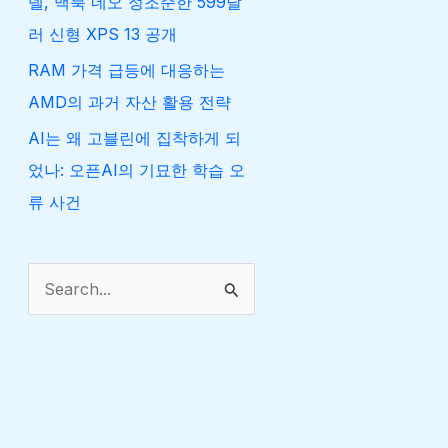
델, 맥북 네오 정조준한 599달
러 신형 XPS 13 공개
RAM 가격 급등에 대응하는
AMD의 과거 자산 활용 전략
AI는 왜 고블린에 집착하게 되
었나: 오픈AI의 기묘한 학습 오
류 사건
검
색
대
상